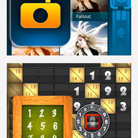
5G AR Showcase
AR
Camera-